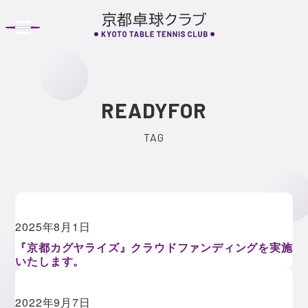
S
k
i
p
t
o
READYFOR
c
o
n
t
e
n
2025年8月1日
t
『京都カグヤライズ』クラウドファンディングを実施
いたします。
2022年9月7日