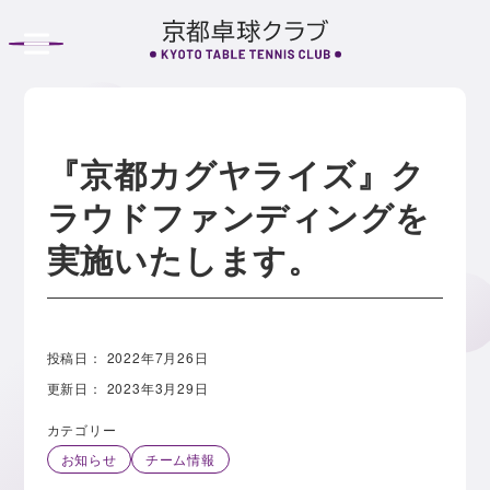
S
k
i
p
t
o
『京都カグヤライズ』ク
c
ラウドファンディングを
o
実施いたします。
n
t
e
n
投稿日：
2022年7月26日
t
更新日：
2023年3月29日
カテゴリー
お知らせ
チーム情報