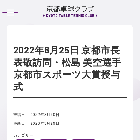
S
k
i
p
t
o
2022年8月25日 京都市長
c
表敬訪問・松島 美空選手
o
京都市スポーツ大賞授与
n
t
式
e
n
t
投稿日：
2022年8月30日
更新日：
2023年3月29日
カテゴリー