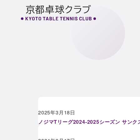
S
k
i
p
t
o
c
o
n
t
e
n
t
2025年3月18日
ノジマTリーグ2024-2025シーズン サ