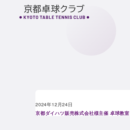
S
k
i
p
t
o
c
o
n
t
e
n
t
2024年12月24日
京都ダイハツ販売株式会社様主催 卓球教